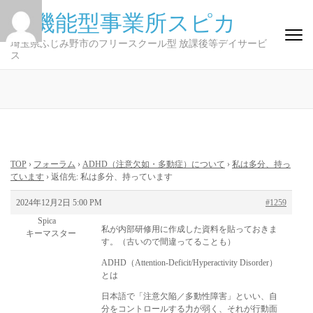
コ
多機能型事業所スピカ
ン
テ
埼玉県ふじみ野市のフリースクール型 放課後等デイサービ
ス
ン
ツ
へ
ス
キ
ッ
プ
TOP
›
フォーラム
›
ADHD（注意欠如・多動症）について
›
私は多分、持っ
(Enter
ています
›
返信先: 私は多分、持っています
を
2024年12月2日 5:00 PM
#1259
押
Spica
す)
私が内部研修用に作成した資料を貼っておきま
キーマスター
す。（古いので間違ってることも）
ADHD（Attention-Deficit/Hyperactivity Disorder）
とは
日本語で「注意欠陥／多動性障害」といい、自
分をコントロールする力が弱く、それが行動面