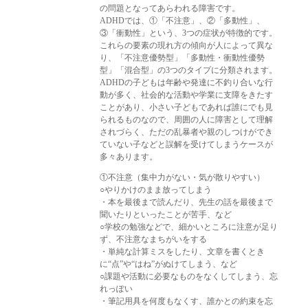
の問題となってあらわれる障害です。
ADHDでは、①「不注意」、②「多動性」、
③「衝動性」という、3つの症状が特徴的です。
これらの要素の現れ方の傾向が人によって異な
り、「不注意優勢型」「多動性・衝動性優勢
型」「混合型」の3つのタイプに分類されます。
ADHDの子どもは年齢や発達に不釣り合いな行
動が多く、社会的な活動や学業に支障をきたす
ことがあり、小さい子どもであれば誰にでも見
られるものなので、周囲の人に障害として理解
されづらく、ただの乱暴者や親のしつけができ
ていない子などと誤解を受けてしまうケースが
多々あります。
①不注意（集中力がない・気が散りやすい）
○やりかけのまま放ってしまう
・本を最後まで読んだり、先生の話を最後まで
聞いたりといったことが苦手、など
○学校の勉強などで、細かいところに注意が足り
ず、不注意なまちがいをする
・単純な計算ミスをしたり、文章を書くとき
に“点”や“はね”がぬけてしまう、など
○課題や活動に必要なものをなくしてしまう、忘
れっぽい
・筆記用具を何度もなくす、誰かとの約束を忘