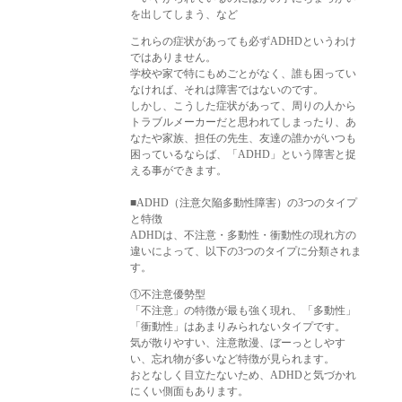
を出してしまう、など
これらの症状があっても必ずADHDというわけ
ではありません。
学校や家で特にもめごとがなく、誰も困ってい
なければ、それは障害ではないのです。
しかし、こうした症状があって、周りの人から
トラブルメーカーだと思われてしまったり、あ
なたや家族、担任の先生、友達の誰かがいつも
困っているならば、「ADHD」という障害と捉
える事ができます。
■ADHD（注意欠陥多動性障害）の3つのタイプ
と特徴
ADHDは、不注意・多動性・衝動性の現れ方の
違いによって、以下の3つのタイプに分類されま
す。
①不注意優勢型
「不注意」の特徴が最も強く現れ、「多動性」
「衝動性」はあまりみられないタイプです。
気が散りやすい、注意散漫、ぼーっとしやす
い、忘れ物が多いなど特徴が見られます。
おとなしく目立たないため、ADHDと気づかれ
にくい側面もあります。