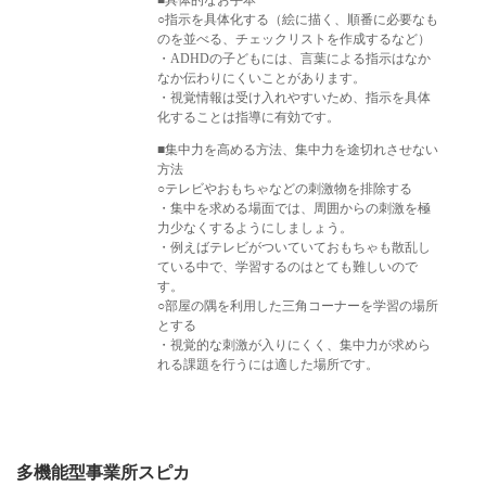
■具体的なお手本
○指示を具体化する（絵に描く、順番に必要なも
のを並べる、チェックリストを作成するなど）
・ADHDの子どもには、言葉による指示はなか
なか伝わりにくいことがあります。
・視覚情報は受け入れやすいため、指示を具体
化することは指導に有効です。
■集中力を高める方法、集中力を途切れさせない
方法
○テレビやおもちゃなどの刺激物を排除する
・集中を求める場面では、周囲からの刺激を極
力少なくするようにしましょう。
・例えばテレビがついていておもちゃも散乱し
ている中で、学習するのはとても難しいので
す。
○部屋の隅を利用した三角コーナーを学習の場所
とする
・視覚的な刺激が入りにくく、集中力が求めら
れる課題を行うには適した場所です。
多機能型事業所スピカ