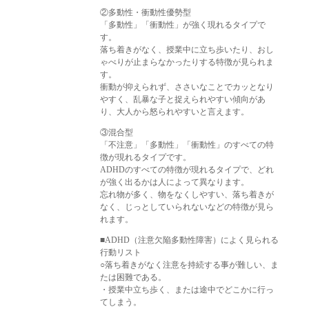
②多動性・衝動性優勢型
「多動性」「衝動性」が強く現れるタイプで
す。
落ち着きがなく、授業中に立ち歩いたり、おし
ゃべりが止まらなかったりする特徴が見られま
す。
衝動が抑えられず、ささいなことでカッとなり
やすく、乱暴な子と捉えられやすい傾向があ
り、大人から怒られやすいと言えます。
③混合型
「不注意」「多動性」「衝動性」のすべての特
徴が現れるタイプです。
ADHDのすべての特徴が現れるタイプで、どれ
が強く出るかは人によって異なります。
忘れ物が多く、物をなくしやすい、落ち着きが
なく、じっとしていられないなどの特徴が見ら
れます。
■ADHD（注意欠陥多動性障害）によく見られる
行動リスト
○落ち着きがなく注意を持続する事が難しい、ま
たは困難である。
・授業中立ち歩く、または途中でどこかに行っ
てしまう。