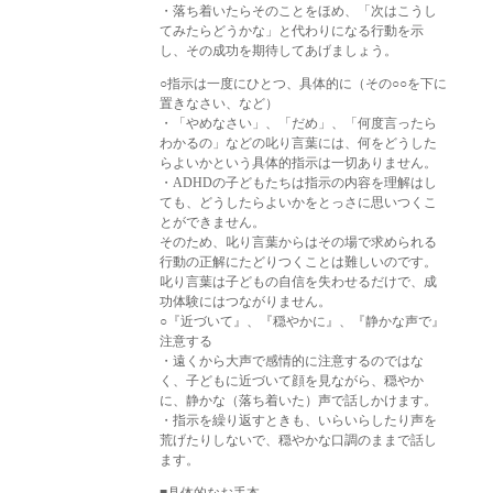
・落ち着いたらそのことをほめ、「次はこうし
てみたらどうかな」と代わりになる行動を示
し、その成功を期待してあげましょう。
○指示は一度にひとつ、具体的に（その○○を下に
置きなさい、など）
・「やめなさい」、「だめ」、「何度言ったら
わかるの」などの叱り言葉には、何をどうした
らよいかという具体的指示は一切ありません。
・ADHDの子どもたちは指示の内容を理解はし
ても、どうしたらよいかをとっさに思いつくこ
とができません。
そのため、叱り言葉からはその場で求められる
行動の正解にたどりつくことは難しいのです。
叱り言葉は子どもの自信を失わせるだけで、成
功体験にはつながりません。
○『近づいて』、『穏やかに』、『静かな声で』
注意する
・遠くから大声で感情的に注意するのではな
く、子どもに近づいて顔を見ながら、穏やか
に、静かな（落ち着いた）声で話しかけます。
・指示を繰り返すときも、いらいらしたり声を
荒げたりしないで、穏やかな口調のままで話し
ます。