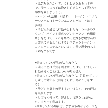
・微笑みを浮かべて、うれしさをあらわす声
で、場合によっては抱きしめるなどして喜びの
感情を表しましょう。
○トークンの活用（別資料：「トークンエコノミ
ーシステム（トークンエコノミー法）とは？」
参照）
・子どもが適切な行動をとれたら、シールやス
タンプ、ポイント得点などのトークン（代用貨
幣）をあげて、それを集めると好きな物や活動
と交換できるようにするシステムをトークンエ
コノミーシステムといいます。長い歴史のある
有効な手段です。
■好ましくない行動がみられたら
※叱ることは反抗を刺激するだけで、好ましい
行動を導くことにはつながりません
○好ましくない行動がみられたら、注目せずに少
し遠くで見守る（目をそらす、他のことをす
る）
・子ども自身を無視するのではなく、その行動
を無視します。
・しばらく待って、好ましい行動をし始めた
ら、すかさず褒めます。
○興奮している場合は、まず落ち着かせる工夫を