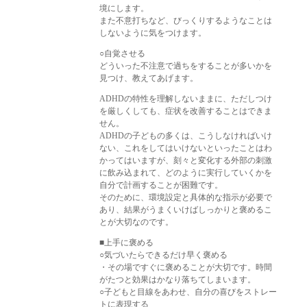
境にします。
また不意打ちなど、びっくりするようなことは
しないように気をつけます。
○自覚させる
どういった不注意で過ちをすることが多いかを
見つけ、教えてあげます。
ADHDの特性を理解しないままに、ただしつけ
を厳しくしても、症状を改善することはできま
せん。
ADHDの子どもの多くは、こうしなければいけ
ない、これをしてはいけないといったことはわ
かってはいますが、刻々と変化する外部の刺激
に飲み込まれて、どのように実行していくかを
自分で計画することが困難です。
そのために、環境設定と具体的な指示が必要で
あり、結果がうまくいけばしっかりと褒めるこ
とが大切なのです。
■上手に褒める
○気づいたらできるだけ早く褒める
・その場ですぐに褒めることが大切です。時間
がたつと効果はかなり落ちてしまいます。
○子どもと目線をあわせ、自分の喜びをストレー
トに表現する