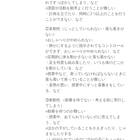
れてすっぽかしてしまう、など
○課題や活動を順序よく行うことが難しい
・計画を立てたり、同時に2つ以上のことを行う
ことができない、など
②多動性（じっとしていられない・落ち着きが
ない）
○おしゃべりがやめられない
・静かにするように指示されてもコントロール
ができず、おしゃべりがやめられない、など
○定期的に体を動かさないと落ち着かない
・足を何度も組み直したり、いつも体のどこか
を動かしている、など
○授業中など、座っていなければならないときに
落ち着いて座っていることが難しい
・姿勢が悪い、授業中にずっと落書きをしてい
る、など
③衝動性 （順番を待てない・考える前に実行し
てしまう）
○順番を待つのが難しい
・授業中、あてられていないのに答えてしま
う、など
○ほかの子がしていることをさえぎったり、じゃ
まをしたりする
・いやがられているのにほかの子にちょっかい