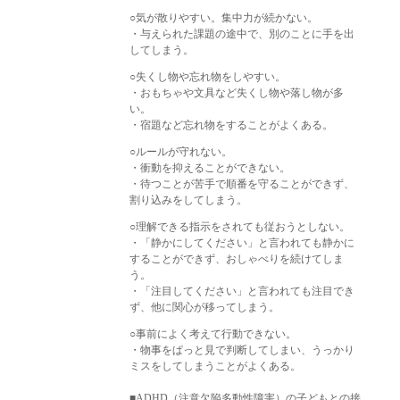
○気が散りやすい。集中力が続かない。
・与えられた課題の途中で、別のことに手を出
してしまう。
○失くし物や忘れ物をしやすい。
・おもちゃや文具など失くし物や落し物が多
い。
・宿題など忘れ物をすることがよくある。
○ルールが守れない。
・衝動を抑えることができない。
・待つことが苦手で順番を守ることができず、
割り込みをしてしまう。
○理解できる指示をされても従おうとしない。
・「静かにしてください」と言われても静かに
することができず、おしゃべりを続けてしま
う。
・「注目してください」と言われても注目でき
ず、他に関心が移ってしまう。
○事前によく考えて行動できない。
・物事をぱっと見で判断してしまい、うっかり
ミスをしてしまうことがよくある。
■ADHD（注意欠陥多動性障害）の子どもとの接