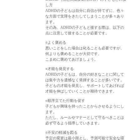
し方
ADHDの子どもは自分に自信が持てずに、色々
な方面で支障をきたしてしまうことが多々あり
ます。
その為、ADHDの子どもと接する際は、以下の
点に注意して接することが必要です。
○よく褒める
悪いことをした場合は叱ることも必要ですが、
何よりも褒めることが大切です。
こまめに褒めてあげましょう。
○才能を発見する
ADHDの子どもは、自分の好きなことに関して
は集中力を遺憾なく発揮することが多いです。
子どもの才能を発見し、サポートしてあげれば
才能を伸ばしていくことが期待できます。
○順序立てた行動を促す
子どもが興味を持ったことからさせるようにし
ます。
ただし、ルールやマナーとして守るべきことは
必ず守るよう指導していきます。
○不安の軽減を図る
予定の変更は最小限とし、予測可能で安全な環