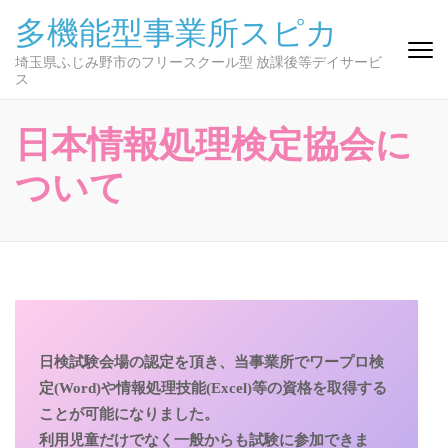
コ
多機能型事業所スピカ
ン
テ
埼玉県ふじみ野市のフリースクール型 放課後等デイサービ
ス
ン
ツ
へ
日本情報処理検定協会に
ス
キ
ついて
ッ
プ
(Enter
を
押
す)
日検試験会場の認定を頂き、当事業所でワープロ検
定(Word)や情報処理技能(Excel)等の資格を取得する
ことが可能になりました。

利用児童だけでなく一般からも試験に参加できま