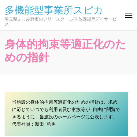
コ
多機能型事業所スピカ
ン
テ
埼玉県ふじみ野市のフリースクール型 放課後等デイサービ
ス
ン
ツ
へ
身体的拘束等適正化のた
ス
キ
めの指針
ッ
プ
(Enter
を
押
す)
当施設の身体的拘束等適正化のための指針は、求め
に応じていつでも利用者及び家族等が 自由に閲覧で
きるように、当施設のホームページに公表します。

代表社員：新田 哲男